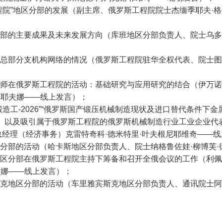
工程院”地区分部的发展（副主席、俄罗斯工程院院士杰缅季耶夫·
分部的主要成果及未来发展方向（库班地区分部负责人、院士乌多
立总部分支机构网络的情况（俄罗斯工程院驻华全权代表、院士图
工程师在俄罗斯工程院的活动：基础研究与应用研究的结合（伊万
尼耶夫娜——线上发言）；
锻造工-2026”“俄罗斯国产锻压机械制造现状及进口替代条件下
日，梁赞）以及吸引属于俄罗斯工程院的俄罗斯机械制造行业工业企业
mash”副总经理（经济事务）克雷特奇科·德米特里·叶夫根尼耶维奇——
区分部的活动（哈卡斯地区分部负责人、院士纳格鲁佐娃·柳博芙
克地区分部在俄罗斯工程院主持下筹备和召开全俄会议的工作（利
夫娜——线上发言）；
斯克地区分部的活动（车里雅宾斯克地区分部负责人、通讯院士阿