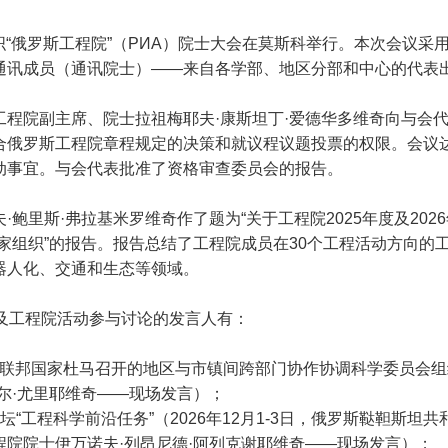
会组织“俄罗斯工程院”（РИА）院士大会在莫斯科举行。本次会议
通讯成员（通讯院士）——来自各学部、地区分部和中心的代表
工程院副主席、院士拉祖梅耶夫·康斯坦丁·爱德华多维奇向与会
合俄罗斯工程院章程规定的决策和就议程议题投票的权限。会议
动事宜。与会代表批准了资格审查委员会的报告。
·鲍里斯·弗拉基米罗维奇作了题为“关于工程院2025年度及20
家组织”的报告。报告总结了工程院成员在30个工程活动方向的
器人化、交通和生态等领域。
报告及工程院活动参与讨论的发言人有：
在俄罗斯联邦国家杜马召开的地区与市镇间跨部门协作协调科学委员
尔·尤里耶维奇——现场发言）；
坛“工程科学前沿任务”（2026年12月1-3日，俄罗斯鞑靼斯
院院士伊万诺夫·列昂尼德·阿列克谢耶维奇——现场发言）；