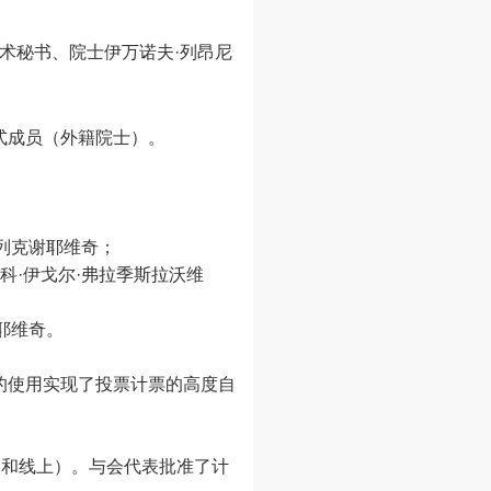
学术秘书、院士伊万诺夫·列昂尼
式成员（外籍院士）。
阿列克谢耶维奇；
科·伊戈尔·弗拉季斯拉沃维
耶维奇。
的使用实现了投票计票的高度自
场和线上）。与会代表批准了计