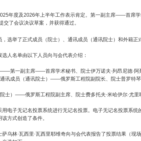
025年度及2026年上半年工作表示肯定。第一副主席——首席
表提交了会议决议草案，并获得通过。
员，选举了正式成员（院士）、通讯成员（通讯院士）和外籍正
候选人名单由以下人员向与会代表介绍：
员——第一副主席——首席学术秘书、院士伊万诺夫·列昂尼德·
和通讯成员（通讯院士）——俄罗斯工程院副院长、院士普罗特琴
籍院士）——俄罗斯工程院副主席、院士费多托夫·米哈伊尔·尤里
采用电子无记名投票系统进行无记名投票。电子无记名投票系统
用该方式创造了条件。
士萨乌林·瓦西里·瓦西里耶维奇向与会代表报告了投票结果（现