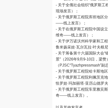
- 关于全俄社会组织“俄罗斯
现场发言）；
- 关于俄罗斯工程院库班地区
——线上发言）；
- 关于在俄罗斯工程院中国设
维奇——线上发言）；
- 关于伊万诺沃州科学家和
鲁米扬采娃·瓦尔瓦拉·叶夫根
- 关于筹备第十六届国际大会“
景”（2026年9月9-10
（PJSC“Tyazhpress
- 关于俄罗斯工程院哈卡斯地
- 关于俄罗斯工程院利佩茨
恰罗娃·玛加丽塔·亚历山德罗
- 关于俄罗斯工程院车里雅宾
奇——线上发言）。
以及其他发言者。