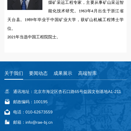
煤矿采运工程专家，主要从事矿山采运智
能化技术研究。
年
月出生于浙江省
1963
4
天台县。
年毕业于中国矿业大学，获矿山机械工程博士学
1989
位。
年当选中国工程院院士。
2021
关于我们
要闻动态
成果展示
高端智库
通讯地址：北京市海淀区杏石口路65号益园文创基地A1-211
邮政编码：100195
电话：010-62673559
邮箱：info@rae-bj.cn