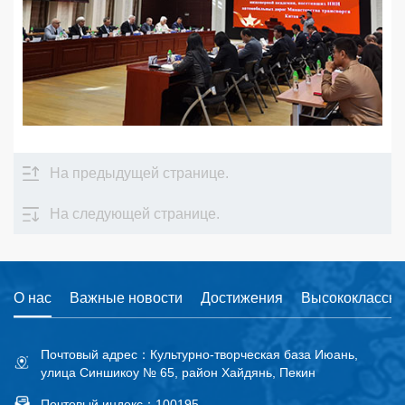
На предыдущей странице.
На следующей странице.
О нас
Важные новости
Достижения
Высококлассны
Почтовый адрес：Культурно-творческая база Июань,
улица Синшикоу № 65, район Хайдянь, Пекин
Почтовый индекс：100195